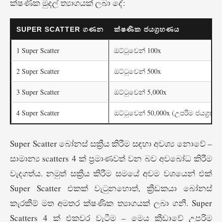
ක්ෂණික මුදල් ත්‍යාගයක් ලබා දේ:
SUPER SCATTER ගණන
ක්ෂණික ජයග්‍රහණය
1 Super Scatter
ඔට්ටුවෙන් 100x
2 Super Scatter
ඔට්ටුවෙන් 500x
3 Super Scatter
ඔට්ටුවෙන් 5,000x
4 Super Scatter
ඔට්ටුවෙන් 50,000x (උපරිම ජයග්‍රහ
Super Scatter බෝනස් සක්‍රීය කිරීම සඳහා අවශ්‍ය නොවේ –
සාමාන්‍ය scatters 4 ක් ප්‍රමාණවත් වන බව අවබෝධ කිරීම
වැදගත්ය. නමුත් සක්‍රීය කිරීම සමයේ අවම වශයෙන් එක්
Super Scatter එකක් වැටුනහොත්, ක්‍රීඩකයා බෝනස්
කැරකීම් මත අමතර ක්ෂණික ත්‍යාගයක් ලබා ගනී. Super
Scatters 4 ක් එකවර වැටීම – මෙය ක්‍රීඩාවේ උපරිම