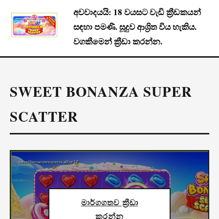
අවවාදයයි: 18 වයසට වැඩි ක්‍රීඩකයන්
සඳහා පමණි. සූදුව ආශ්‍රිත විය හැකිය.
වගකීමෙන් ක්‍රීඩා කරන්න.
SWEET BONANZA SUPER
SCATTER
මාර්ගගතව ක්‍රීඩා
කරන්න