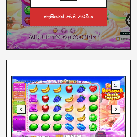
කැසිනෝ වෙබ් අඩවිය
❮
❯