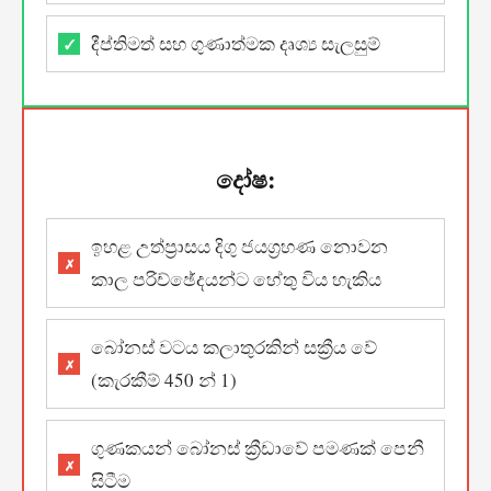
දීප්තිමත් සහ ගුණාත්මක දෘශ්‍ය සැලසුම්
දෝෂ:
ඉහළ උත්ප්‍රාසය දිගු ජයග්‍රහණ නොවන
කාල පරිච්ඡේදයන්ට හේතු විය හැකිය
බෝනස් වටය කලාතුරකින් සක්‍රීය වේ
(කැරකීම් 450 න් 1)
ගුණකයන් බෝනස් ක්‍රීඩාවේ පමණක් පෙනී
සිටීම