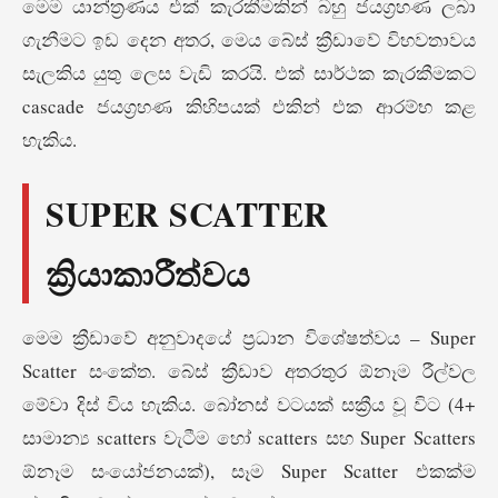
මෙම යාන්ත්‍රණය එක් කැරකීමකින් බහු ජයග්‍රහණ ලබා
ගැනීමට ඉඩ දෙන අතර, මෙය බේස් ක්‍රීඩාවේ විභවතාවය
සැලකිය යුතු ලෙස වැඩි කරයි. එක් සාර්ථක කැරකීමකට
cascade ජයග්‍රහණ කිහිපයක් එකින් එක ආරම්භ කළ
හැකිය.
SUPER SCATTER
ක්‍රියාකාරීත්වය
මෙම ක්‍රීඩාවේ අනුවාදයේ ප්‍රධාන විශේෂත්වය – Super
Scatter සංකේත. බේස් ක්‍රීඩාව අතරතුර ඕනෑම රීල්වල
මේවා දිස් විය හැකිය. බෝනස් වටයක් සක්‍රීය වූ විට (4+
සාමාන්‍ය scatters වැටීම හෝ scatters සහ Super Scatters
ඕනෑම සංයෝජනයක්), සෑම Super Scatter එකක්ම