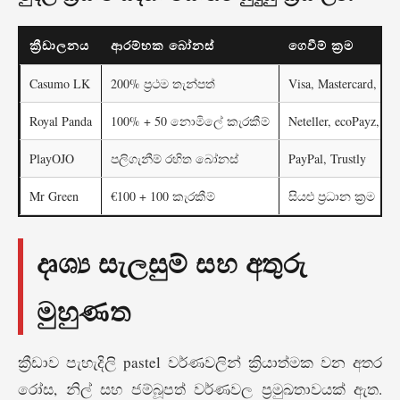
ක්‍රීඩාලනය
ආරම්භක බෝනස්
ගෙවීම් ක්‍රම
Casumo LK
200% ප්‍රථම තැන්පත්
Visa, Mastercard, Skri
Royal Panda
100% + 50 නොමිලේ කැරකීම්
Neteller, ecoPayz, බැ
PlayOJO
පලිගැනීම් රහිත බෝනස්
PayPal, Trustly
Mr Green
€100 + 100 කැරකීම්
සියළු ප්‍රධාන ක්‍රම
දෘශ්‍ය සැලසුම් සහ අතුරු
මුහුණත
ක්‍රීඩාව පැහැදිලි pastel වර්ණවලින් ක්‍රියාත්මක වන අතර
රෝස, නිල් සහ ජම්බූපත් වර්ණවල ප්‍රමුඛතාවයක් ඇත.