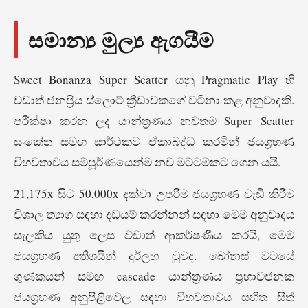
සමාන්‍ය මුල්‍ය ඇගයීම
Sweet Bonanza Super Scatter යනු Pragmatic Play හි
වඩාත් ජනප්‍රිය ස්ලොට් ක්‍රීඩාවකගේ වටිනා කළ අනුවාදකි.
පරීක්ෂා කරන ලද යාන්ත්‍රණය නවතම Super Scatter
සංකේත සමඟ සාර්ථකව ඒකාබද්ධ කරමින් ජයග්‍රහණ
විභවතාවය සම්පූර්ණයෙන්ම නව මට්ටමකට ගෙන යයි.
21,175x සිට 50,000x දක්වා උපරිම ජයග්‍රහණ වැඩි කිරීම
විශාල ත්‍යාග සඳහා දඩයම් කරන්නන් සඳහා මෙම අනුවාදය
සැලකිය යුතු ලෙස වඩාත් ආකර්ෂණීය කරයි, මෙම
ජයග්‍රහණ අතිශයින් දුර්ලභ වුවද. බෝනස් වටයේ
ගුණකයන් සමඟ cascade යාන්ත්‍රණය ප්‍රභාවජනක
ජයග්‍රහණ අනුපිළිවෙල සඳහා විභවතාවය සහිත සිත්