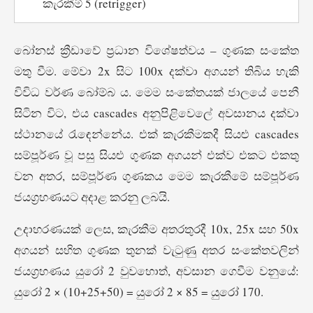
කැරකීම් 5 (retrigger)
බෝනස් ක්‍රීඩාවේ ප්‍රධාන විශේෂත්වය – ගුණක සංකේත
මතු වීම. මේවා 2x සිට 100x දක්වා අගයන් තිබිය හැකි
විවිධ වර්ණ බෝම්බ ය. මෙම සංකේතයක් ජාලයේ පෙනී
සිටින විට, එය cascades අනුපිළිවෙලේ අවසානය දක්වා
ස්ථානයේ රැඳෙන්නේය. එක් කැරකීමකදී සියළු cascades
සම්පූර්ණ වූ පසු සියළු ගුණක අගයන් එක්ව එකට එකතු
වන අතර, සම්පූර්ණ ගුණකය මෙම කැරකීමේ සම්පූර්ණ
ජයග්‍රහණයට අදාළ කරනු ලබයි.
උදාහරණයක් ලෙස, කැරකීම අතරතුරදී 10x, 25x සහ 50x
අගයන් සහිත ගුණක තුනක් වැටුණු අතර සංකේතවලින්
ජයග්‍රහණය යුරෝ 2 වුවහොත්, අවසාන ගෙවීම වනුයේ:
යුරෝ 2 × (10+25+50) = යුරෝ 2 × 85 = යුරෝ 170.