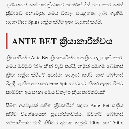
ගුණකයන් බෝනස් ක්‍රීඩාවේ පමණක් දිස් වන අතර බේස්
ක්‍රීඩාවේ නොමැත. මෙය විශාල ජයග්‍රහණ ලබා ගැනීම
සඳහා Free Spins සක්‍රීය කිරීම ඉතා වැදගත් කරයි.
ANTE BET ක්‍රියාකාරීත්වය
ක්‍රීඩකයින්ට Ante Bet ක්‍රියාකාරීත්වය සක්‍රීය කළ හැකි අතර,
මෙය ඔට්ටුව 25% කින් වැඩි කරයි, නමුත් සමගම බෝනස්
ක්‍රීඩා සක්‍රීය කිරීමේ අවස්ථා දෙගුණ කරයි. සෘජු බෝනස්
මිලදී ගැනීම නොකර Free Spins වටයට නිතර ඇතුළු වීමට
කාමිවන අය සඳහා මෙය විකල්ප ක්‍රියාකාරීත්වයකි.
සීමිත අයවැයක් සහිත ක්‍රීඩකයින් සඳහා Ante Bet සක්‍රීය
කිරීම විශේෂයෙන් ප්‍රයෝජනවත්ය, ඔවුන්ට බෝනස්
සම්භාවිතාව වැඩි කිරීමට අවශ්‍ය නමුත් 100x හෝ 500x