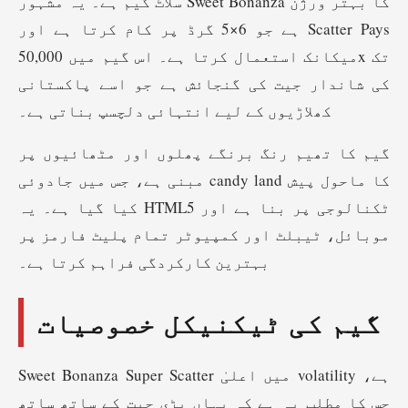
سلاٹ گیم ہے۔ یہ مشہور Sweet Bonanza کا بہتر ورژن
ہے جو 6×5 گرڈ پر کام کرتا ہے اور Scatter Pays
میکانک استعمال کرتا ہے۔ اس گیم میں 50,000x تک
کی شاندار جیت کی گنجائش ہے جو اسے پاکستانی
کھلاڑیوں کے لیے انتہائی دلچسپ بناتی ہے۔
گیم کا تھیم رنگ برنگے پھلوں اور مٹھائیوں پر
مبنی ہے، جس میں جادوئی candy land کا ماحول پیش
کیا گیا ہے۔ یہ HTML5 ٹکنالوجی پر بنا ہے اور
موبائل، ٹیبلٹ اور کمپیوٹر تمام پلیٹ فارمز پر
بہترین کارکردگی فراہم کرتا ہے۔
گیم کی ٹیکنیکل خصوصیات
Sweet Bonanza Super Scatter میں اعلیٰ volatility ہے،
جس کا مطلب یہ ہے کہ یہاں بڑی جیت کے ساتھ ساتھ