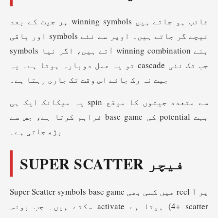
ہر جیت کے بعد winning symbols غائب ہو جاتے ہیں
اور باقی symbols نیچے گر جاتے ہیں۔ اوپر سے نئے
symbols آتے ہیں، اگر نیا winning combination بنے
تو یہ عمل دوبارہ ہوتا ہے۔ یہ cascade جب تک نئی
جیت نہ رک جائے اس وقت تک جاری رہتا ہے۔
یہ میکانک ایک ہی spin سے متعدد جیتوں کا موقع
فراہم کرتا ہے، جس سے base game کی potential بہت
بڑھ جاتی ہے۔
SUPER SCATTER فیچر
Super Scatter symbols base game میں کسی بھی reel پر آ
سکتے ہیں۔ جب بونس activate ہوتا ہے (4+ scatter