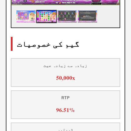
گیم کی خصوصیات
زیادہ سے زیادہ جیت
50,000x
RTP
96.51%
ڈیولپر