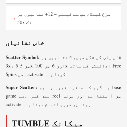
سرخ کینڈی سب سے قیمتی – 12+ نشانیوں پر
50x تک
خاص نشانیاں
Scatter Symbol:
لالی پاپ کی شکل میں، 4 نشانیوں پر
3x، 5 پر 5x اور 6 پر 100x ادائیگی کے ساتھ Free
Spins بھی activate کرتا ہے۔
Super Scatter:
یہ گیم کا منفرد فیچر ہے جو base
game میں کسی بھی reel پر آ سکتا ہے اور بونس
activate ہونے پر فوری انعام دیتا ہے۔
TUMBLE میکانک