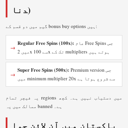
دنا)
گیم میں دو قسم کے bonus buy options ہیں:
Regular Free Spins (100x):
عام Free Spins جس
میں 2x سے 100x تک کے multipliers ہوتے ہیں
Super Free Spins (500x):
Premium version جس
میں minimum multiplier 20x سے شروع ہوتا ہے
یہ فیچر تمام regions میں دستیاب نہیں ہے۔ کچھ
ممالک میں یہ banned ہے۔
پاکستان میں آن لائن جوا