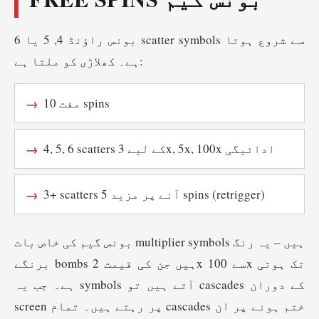
بونس راؤنڈ 4, 5 یا 6 scatter symbols سے شروع ہوتا
ہے۔ کھلاڑی کو ملتا ہے:
10 مفت spins
4, 5, 6 scatters کے لیے 3x, 5x, 100x ادائیگی
3+ scatters آنے پر مزید 5 spins (retrigger)
بونس گیم کی خاص بات multiplier symbols ہیں – یہ رنگ
برنگے bombs ہیں جن کی قیمت 2x سے 100x تک ہوتی
ہے۔ جب یہ symbols آتے ہیں تو cascades کے دوران
screen پر رہتے ہیں۔ تمام cascades ختم ہونے پر ان