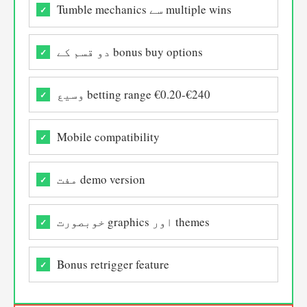
Tumble mechanics سے multiple wins
دو قسم کے bonus buy options
وسیع betting range €0.20-€240
Mobile compatibility
مفت demo version
خوبصورت graphics اور themes
Bonus retrigger feature