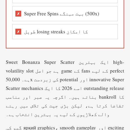
Super Free Spins بہت مہنگے (500x)
طویل losing streaks کا امکان
Sweet Bonanza Super Scatter ایک بہترین high-
volatility slot ہے جو اصل game کے fans کے لیے perfect
ہے۔ 50,000x کی زبردست potential اور innovative Super
Scatter mechanics اسے 2026 کا ایک outstanding release
بناتے ہیں۔ اگرچہ یہ صبر اور مناسب bankroll کا
تقاضا کرتا ہے، لیکن بڑی جیت کی تلاش میں رہنے
والے کھلاڑیوں کے لیے یہ بہترین انتخاب ہے۔
گیم کی яркий graphics، smooth gameplay اور exciting