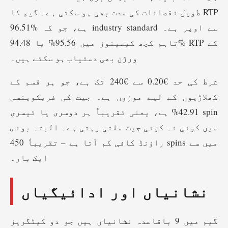
طویل نقصانات کی مدت بھی ہو سکتی ہے۔ گیم کا RTP
96.51% ہے، جو کہ industry standard سے اوپر ہے۔
تاہم کچھ کیسینوز میں 95.56% یا 94.48% RTP کے
ورژن بھی دستیاب ہو سکتے ہیں۔
شرط کی حد €0.20 سے €240 تک ہے، جو ہر قسم کے
کھلاڑیوں کے لیے موزوں ہے۔ جیت کی فریکوینسی
42.91% ہے، یعنی تقریباً ہر دوسری یا تیسری spin
میں کوئی نہ کوئی جیت ملتی رہتی ہے۔ البتہ بونس
راؤنڈ کافی کم آتا ہے – تقریباً 450 spins میں سے
ایک بار۔
نشانیاں اور ادائیگیاں
گیم میں 9 باقاعدہ نشانیاں ہیں جو دو کیٹگریز