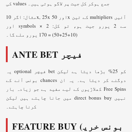
کی values جمع ہوکر کل جیت پر لاگو ہوتی ہیں۔
مثال: اگر 10x, 25x اور 50x کے تین multipliers آئیں
اور symbols سے 2 یورو جیت ہو، تو کل: 2 ×
(10+25+50) = 170 یورو ملے گا۔
ANTE BET فیچر
یہ optional فیچر bet کو 25% بڑھا دیتا ہے لیکن
بونس آنے کے chances دوگنے کر دیتا ہے۔ یہ ان
کھلاڑیوں کے لیے مفید ہے جو زیادہ بار Free Spins
میں جانا چاہتے ہیں لیکن direct bonus buy نہیں
کرنا چاہتے۔
FEATURE BUY (بونس خری