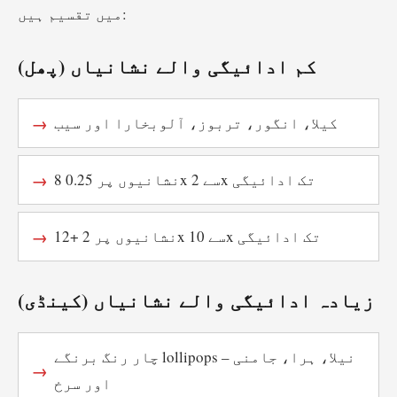
میں تقسیم ہیں:
کم ادائیگی والے نشانیاں (پھل)
کیلا، انگور، تربوز، آلوبخارا اور سیب
8 نشانیوں پر 0.25x سے 2x تک ادائیگی
12+ نشانیوں پر 2x سے 10x تک ادائیگی
زیادہ ادائیگی والے نشانیاں (کینڈی)
چار رنگ برنگے lollipops – نیلا، ہرا، جامنی
اور سرخ