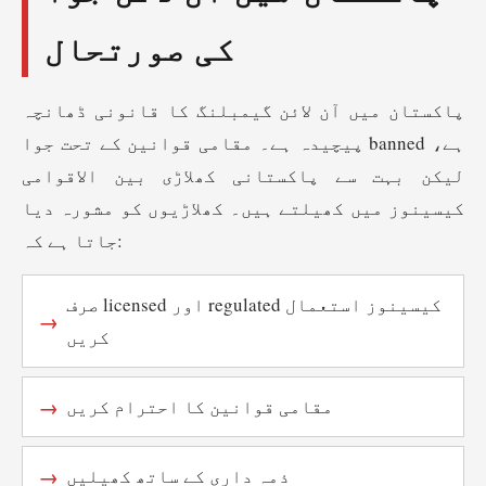
کی صورتحال
پاکستان میں آن لائن گیمبلنگ کا قانونی ڈھانچہ
پیچیدہ ہے۔ مقامی قوانین کے تحت جوا banned ہے،
لیکن بہت سے پاکستانی کھلاڑی بین الاقوامی
کیسینوز میں کھیلتے ہیں۔ کھلاڑیوں کو مشورہ دیا
جاتا ہے کہ:
صرف licensed اور regulated کیسینوز استعمال
کریں
مقامی قوانین کا احترام کریں
ذمہ داری کے ساتھ کھیلیں