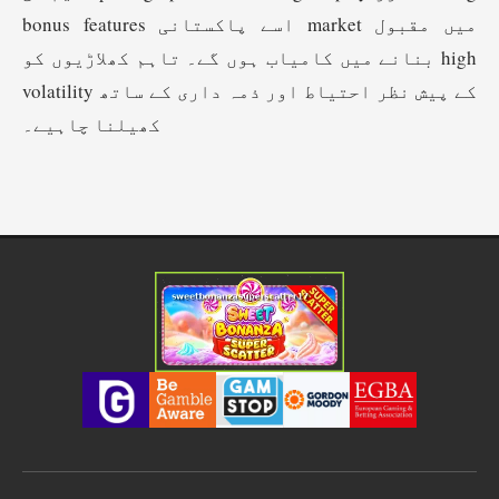
bonus features اسے پاکستانی market میں مقبول
بنانے میں کامیاب ہوں گے۔ تاہم کھلاڑیوں کو high
volatility کے پیش نظر احتیاط اور ذمہ داری کے ساتھ
کھیلنا چاہیے۔