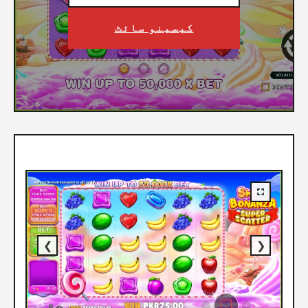
کیسینو سائٹ
❮
❯