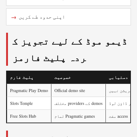
اپنی حدود طے کریں
ڈیمو موڈ کے لیے تجویز ک
ردہ پلیٹ فارمز
دستیابی
خصوصیت
پلیٹ فارم
جسٹریشن نہیں
Official demo site
Pragmatic Play Demo
غیر ڈاؤن لوڈ
مختلف providers کے demos
Slots Temple
مفت access
تمام Pragmatic games
Free Slots Hub